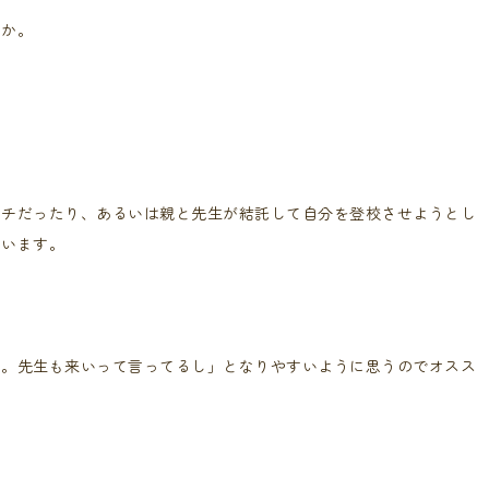
るか。
イチだったり、あるいは親と先生が結託して自分を登校させようとし
思います。
な。先生も来いって言ってるし」となりやすいように思うのでオスス