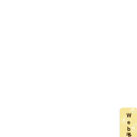
さんに①
お子さんの気持ちを尊重しながら 無
料体験授業
2025.02.17